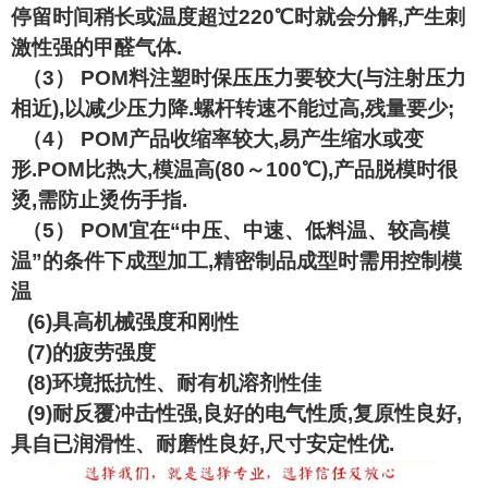
停留时间稍长或温度超过220℃时就会分解,产生刺
激性强的甲醛气体.
（3） POM料注塑时保压压力要较大(与注射压力
相近),以减少压力降.螺杆转速不能过高,残量要少;
（4） POM产品收缩率较大,易产生缩水或变
形.POM比热大,模温高(80～100℃),产品脱模时很
烫,需防止烫伤手指.
（5） POM宜在“中压、中速、低料温、较高模
温”的条件下成型加工,精密制品成型时需用控制模
温
(6)具高机械强度和刚性
(7)的疲劳强度
(8)环境抵抗性、耐有机溶剂性佳
(9)耐反覆冲击性强,良好的电气性质,复原性良好,
具自已润滑性、耐磨性良好,尺寸安定性优.