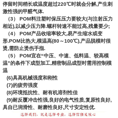
停留时间稍长或温度超过220℃时就会分解,产生刺
激性强的甲醛气体.
（3） POM料注塑时保压压力要较大(与注射压力
相近),以减少压力降.螺杆转速不能过高,残量要少;
（4） POM产品收缩率较大,易产生缩水或变
形.POM比热大,模温高(80～100℃),产品脱模时很
烫,需防止烫伤手指.
（5） POM宜在“中压、中速、低料温、较高模
温”的条件下成型加工,精密制品成型时需用控制模
温
(6)具高机械强度和刚性
(7)的疲劳强度
(8)环境抵抗性、耐有机溶剂性佳
(9)耐反覆冲击性强,良好的电气性质,复原性良好,
具自已润滑性、耐磨性良好,尺寸安定性优.