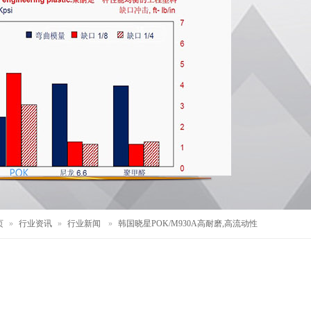
页
»
行业资讯
»
行业新闻
»
韩国晓星POK/M930A高耐磨,高流动性