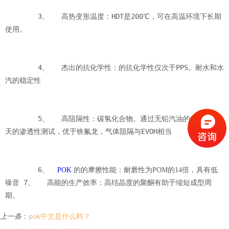
	3、   高热变形温度：HDT是200℃，可在高温环境下长期
使用。

	4、   杰出的抗化学性：的抗化学性仅次于PPS。耐水和水
汽的稳定性

	5、   高阻隔性：碳氢化合物。通过无铅汽油的@93℃*15
天的渗透性测试，优于铁氟龙，气体阻隔与EVOH相当

	6、  
POK
 的的摩擦性能：耐磨性为POM的14倍，具有低
 7、   高能的生产效率：高结晶度的聚酮有助于缩短成型周
噪音
期。
上一条
：
pok中文是什么料？