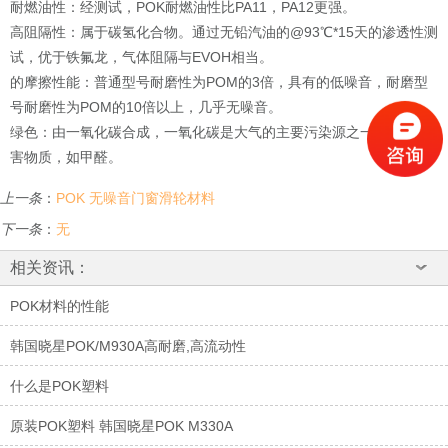
耐燃油性：经测试，POK耐燃油性比PA11，PA12更强。
高阻隔性：属于碳氢化合物。通过无铅汽油的@93℃*15天的渗透性测
试，优于铁氟龙，气体阻隔与EVOH相当。
的摩擦性能：普通型号耐磨性为POM的3倍，具有的低噪音，耐磨型
号耐磨性为POM的10倍以上，几乎无噪音。
绿色：由一氧化碳合成，一氧化碳是大气的主要污染源之一；不含有
害物质，如甲醛。
上一条
：
POK 无噪音门窗滑轮材料
下一条
：
无
相关资讯：
POK材料的性能
韩国晓星POK/M930A高耐磨,高流动性
什么是POK塑料
原装POK塑料 韩国晓星POK M330A